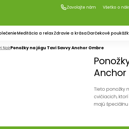
Zavolajte nám
Všetko o ná
blečenie
Meditácia a relax
Zdravie a krása
Darčekové poukážk
i Noir
Ponožky na jógu Tavi Savvy Anchor Ombre
Ponožky
Anchor
Tieto ponožky n
cvičiacich, ktor
majú špeciálnu