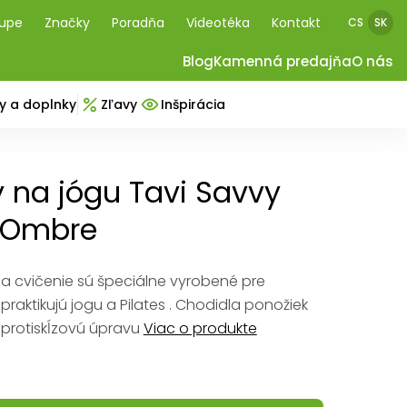
kupe
Značky
Poradňa
Videotéka
Kontakt
CS
SK
Blog
Kamenná predajňa
O nás
y a doplnky
Zľavy
Inšpirácia
 na jógu Tavi Savvy
 Ombre
a cvičenie sú špeciálne vyrobené pre
í praktikujú jogu a Pilates . Chodidla ponožiek
 protiskĺzovú úpravu
Viac o produkte