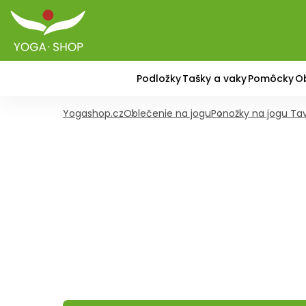
Podložky
Tašky a vaky
Pomôcky
O
Yogashop.cz
Oblečenie na jogu
Ponožky na jogu Tav