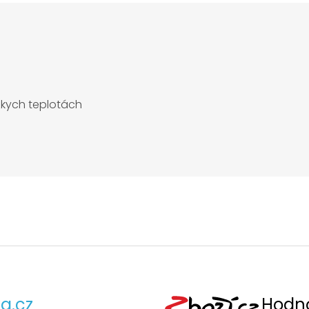
ízkych teplotách
a.cz
Hodno