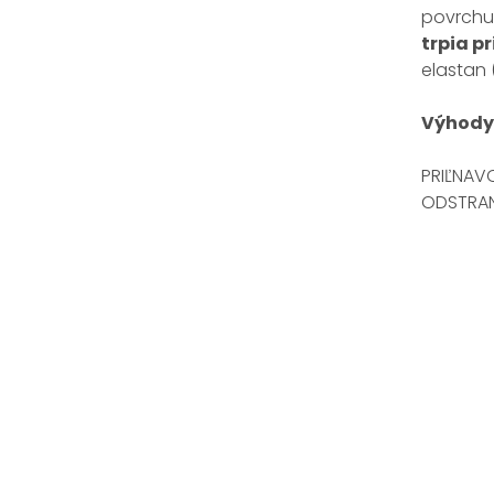
povrchu
trpia p
elastan 
Výhod
PRIĽNAV
ODSTRAN