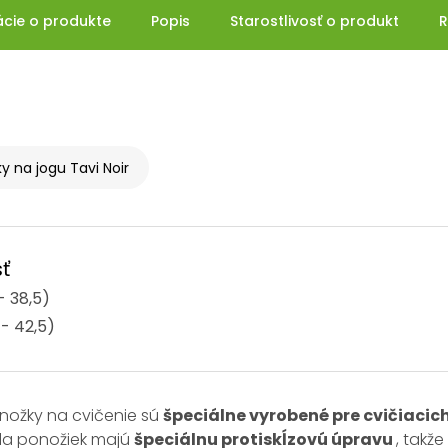
ácie o produkte
Popis
Starostlivosť o produkt
R
y na jogu Tavi Noir
ť
- 38,5)
 - 42,5)
nožky na cvičenie sú
špeciálne vyrobené pre cvičiacich,
dla ponožiek majú
špeciálnu protiskĺzovú úpravu
, takž