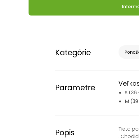
Inform
Kategórie
Ponožk
Veľkos
Parametre
S (36 
M (39
Tieto po
Popis
. Chodi