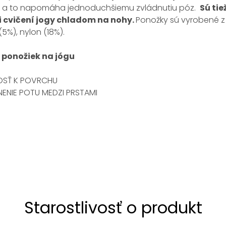
 a to napomáha jednoduchšiemu zvládnutiu póz.
Sú tie
ri cvičení jogy chladom na nohy.
Ponožky sú vyrobené z
(5%), nylon (18%).
y
ponožiek na jógu
OSŤ K POVRCHU
ENIE POTU MEDZI PRSTAMI
Starostlivosť o produkt