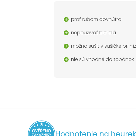
prať rubom dovnútra
nepoužívať bielidlá
možno sušiť v sušičke pri n
nie sú vhodné do topánok
Hodnotenie na heurek