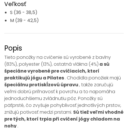
Veľkosť
S (36 - 38,5)
M (39 - 42,5)
Popis
Tieto ponožky na cvičenie sú vyrobené z bavlny
(83%), polyester (13%), ostatná vlákna (4%)
a sú
špeciáne vyrobené pre cvičiacich, ktorí
praktikujú jógu a Pilates
. Chodidla ponožiek majú
špeciálnu protiskĺzovú úpravu
, takže zaručujú
veľmi dobrú priľnavosť k povrchu a to napomáha
jednoduchšiemu zvládnutiu póz. Ponožky sú
päťprsté, čo zvyšuje pohyblivosť jednotlivých prstov,
znižujú potivosť medzi prstami.
Sú tiež veľmi vhodné
pre tých, ktorí trpia při cvičení jógy chladom na
nohy
.