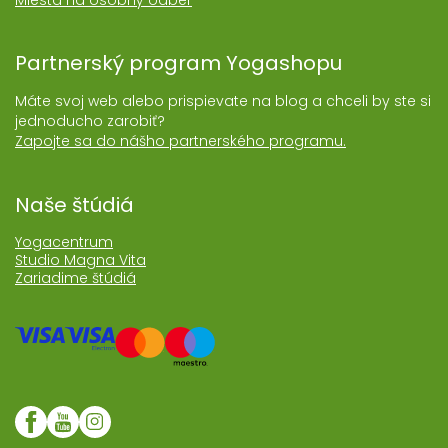
Miesta na osobný odber
Partnerský program Yogashopu
Máte svoj web alebo prispievate na blog a chceli by ste si
jednoducho zarobiť?
Zapojte sa do nášho partnerského programu.
Naše štúdiá
Yogacentrum
Studio Magna Vita
Zariadime štúdiá