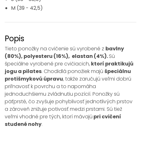
M (39 - 42,5)
Popis
Tieto ponožky na cvičenie sú vyrobené z
bavlny
(80%), polyesteru (16%), elastan (4%).
Sú
špeciálne vyrobené pre cvičiacich,
ktorí praktikujú
jogu a pilates
. Chodidlá ponožiek majú
špeciálnu
protišmykovú úpravu
, takže zaručujú veľmi dobrú
priľnavosť k povrchu a to napomáha
jednoduchšiemu zvládnutiu pozícií. Ponožky sú
päťprsté, čo zvyšuje pohyblivosť jednotlivých prstov
a zároveň znižuje potivosť medzi prstami. Sú tiež
veľmi vhodné pre tých, ktorí mávajú
pri cvičení
studené nohy
.