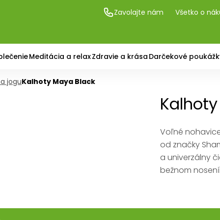
Zavolajte nám
Všetko o ná
blečenie
Meditácia a relax
Zdravie a krása
Darčekové poukážk
na jogu
Kalhoty Maya Black
Kalhoty
Voľné nohavice
od značky Sham
a univerzálny či
bežnom nosení