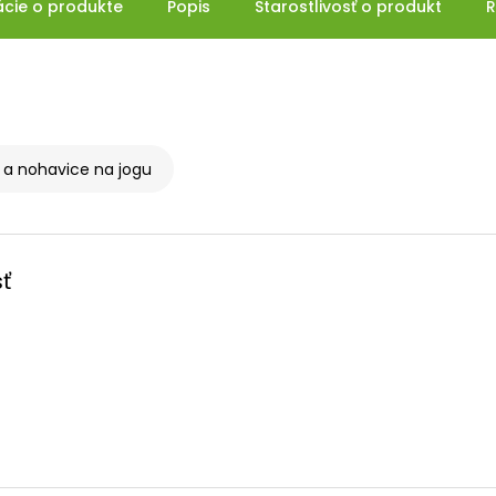
ácie o produkte
Popis
Starostlivosť o produkt
R
 a nohavice na jogu
ť