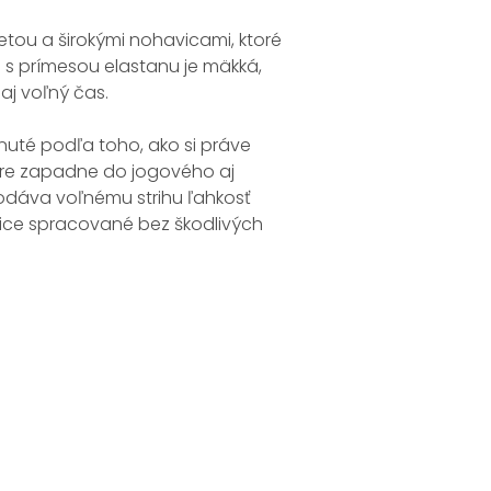
tou a širokými nohavicami, ktoré
 s prímesou elastanu je mäkká,
aj voľný čas.
nuté podľa toho, ako si práve
bre zapadne do jogového aj
odáva voľnému strihu ľahkosť
vice spracované bez škodlivých