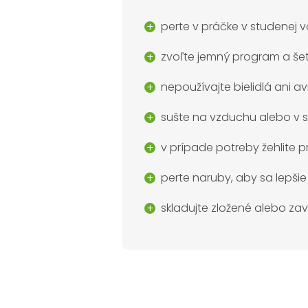
perte v práčke v studenej 
zvoľte jemný program a šet
nepoužívajte bielidlá ani av
sušte na vzduchu alebo v su
v prípade potreby žehlite pr
perte naruby, aby sa lepšie
skladujte zložené alebo za