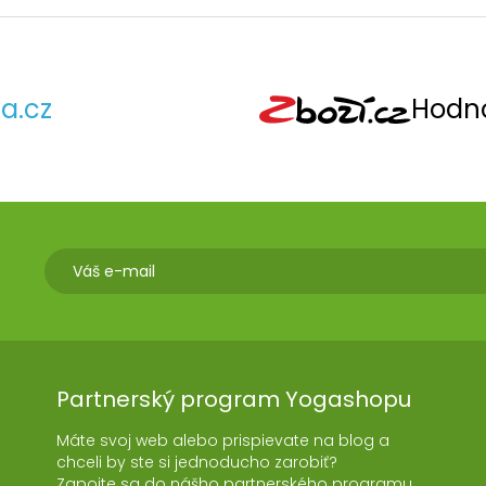
a.cz
Hodno
Partnerský program Yogashopu
Máte svoj web alebo prispievate na blog a
chceli by ste si jednoducho zarobiť?
Zapojte sa do nášho partnerského programu.