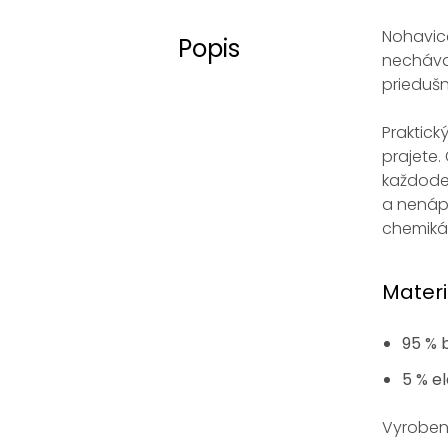
Nohavice
Popis
nechávaj
priedušn
Praktick
prajete
každode
a nenápa
chemikáli
Materi
95 %
5 % e
Vyroben