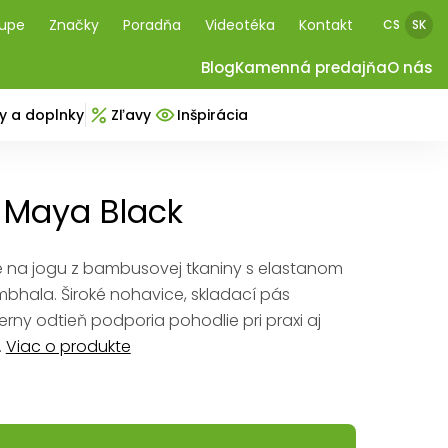
kupe
Značky
Poradňa
Videotéka
Kontakt
CS
SK
Blog
Kamenná predajňa
O nás
y a doplnky
Zľavy
Inšpirácia
 Maya Black
 na jogu z bambusovej tkaniny s elastanom
bhala. Široké nohavice, skladací pás
erny odtieň podporia pohodlie pri praxi aj
.
Viac o produkte