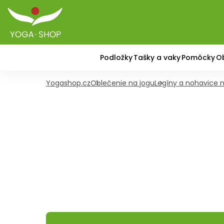
Podložky
Tašky a vaky
Pomôcky
O
Yogashop.cz
Oblečenie na jogu
Legíny a nohavice 