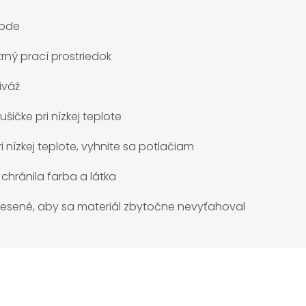
vode
rný prací prostriedok
iváž
šičke pri nízkej teplote
i nízkej teplote, vyhnite sa potlačiam
 chránila farba a látka
vesené, aby sa materiál zbytočne nevyťahoval