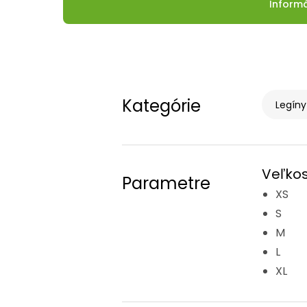
Inform
Kategórie
Legíny
Veľkos
Parametre
XS
S
M
L
XL