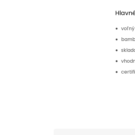
Hlavn
voľný
bambu
sklad
vhodn
certi