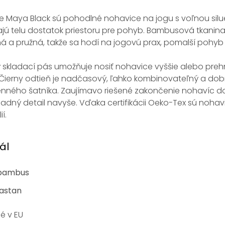
 Maya Black sú pohodlné nohavice na jogu s voľnou silue
ú telu dostatok priestoru pre pohyb. Bambusová tkanina
á a pružná, takže sa hodí na jogovú prax, pomalší pohyb 
ý skladací pás umožňuje nosiť nohavice vyššie alebo preh
. Čierny odtieň je nadčasový, ľahko kombinovateľný a do
nného šatníka. Zaujímavo riešené zakončenie nohavíc d
dný detail navyše. Vďaka certifikácii Oeko-Tex sú noha
í.
ál
 bambus
lastan
é v EU