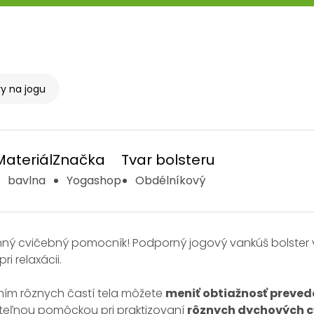
ry na jogu
Materiál
Značka
Tvar bolsteru
bavlna
Yogashop
Obdélníkový
nný cvičebný pomocník! Podporný jogový vankúš bolster 
pri relaxácii.
ním rôznych častí tela môžete
meniť obtiažnosť preved
teľnou pomôckou pri praktizovaní
rôznych dychových c