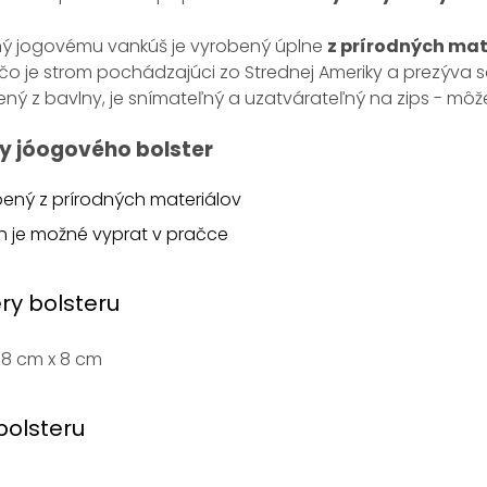
ý jogovému vankúš je vyrobený úplne
z prírodných mat
čo je strom pochádzajúci zo Strednej Ameriky a prezýva sa
ený z bavlny, je snímateľný a uzatvárateľný na zips - mô
 jóogového bolster
ený z prírodných materiálov
 je možné vyprat v pračce
y bolsteru
18 cm x 8 cm
bolsteru