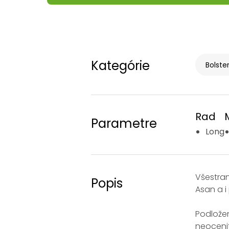
Kategórie
Bolste
Rad
Parametre
Long
Všestra
Popis
Asan a i 
Podlože
neoceni