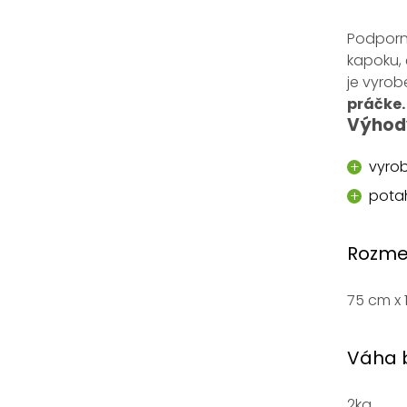
Podporn
kapoku, 
je vyrob
práčke.
Výhody
vyrob
potah
Rozmer
75 cm x 
Váha 
2kg