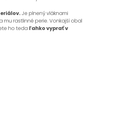
eriálov.
Je plnený vláknami
 mu rastlinné perie. Vonkajší obal
žete ho teda
ľahko vyprať v