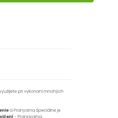
využijete pri vykonaní mnohých
enie
a Pranyama špeciálne je
vičení
- Pranayama.