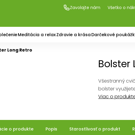
Zavolajte nám
Všetko o ná
blečenie
Meditácia a relax
Zdravie a krása
Darčekové poukážk
ter Long Retro
Bolster
Všestranný cvi
bolster využijet
Viac o produkt
ácie o produkte
Popis
Starostlivosť o produkt
R