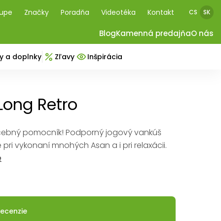
kupe
Značky
Poradňa
Videotéka
Kontakt
CS
SK
Blog
Kamenná predajňa
O nás
y a doplnky
Zľavy
Inšpirácia
 Long Retro
čebný pomocník! Podporný jogový vankúš
e pri vykonaní mnohých Asan a i pri relaxácii.
e
ecenzie