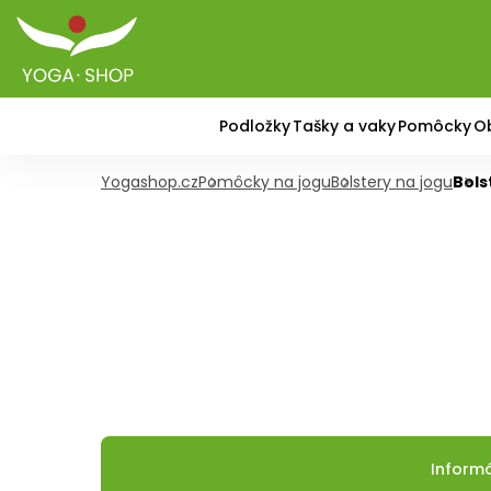
Podložky
Tašky a vaky
Pomôcky
O
Yogashop.cz
Pomôcky na jogu
Bolstery na jogu
Bols
Inform