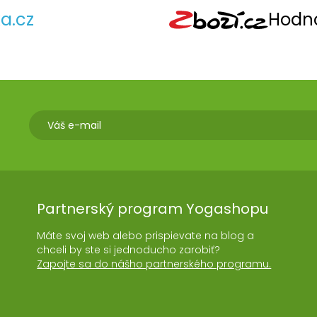
a.cz
Hodno
Partnerský program Yogashopu
Máte svoj web alebo prispievate na blog a
chceli by ste si jednoducho zarobiť?
Zapojte sa do nášho partnerského programu.