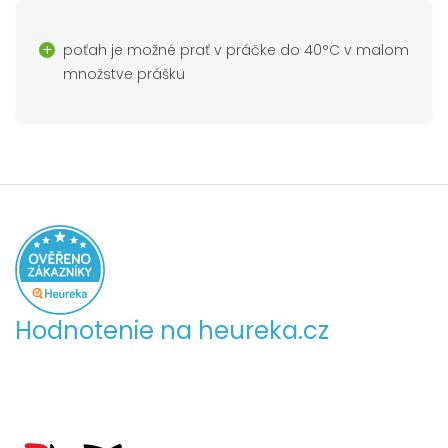
poťah je možné prať v práčke do 40°C v malom
množstve prášku
Hodnotenie na heureka.cz