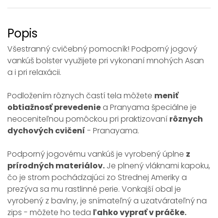
Popis
Všestranný cvičebný pomocník! Podporný jogový
vankúš bolster využijete pri vykonaní mnohých Asan
a i pri relaxácii.
Podložením rôznych častí tela môžete
meniť
obtiažnosť prevedenie
a Pranyama špeciálne je
neoceniteľnou pomôckou pri praktizovaní
rôznych
dychových cvičení
- Pranayama.
Podporný jogovému vankúš je vyrobený úplne
z
prírodných materiálov.
Je plnený vláknami kapoku,
čo je strom pochádzajúci zo Strednej Ameriky a
prezýva sa mu rastlinné perie. Vonkajší obal je
vyrobený z bavlny, je snímateľný a uzatvárateľný na
zips - môžete ho teda
ľahko vyprať v práčke.