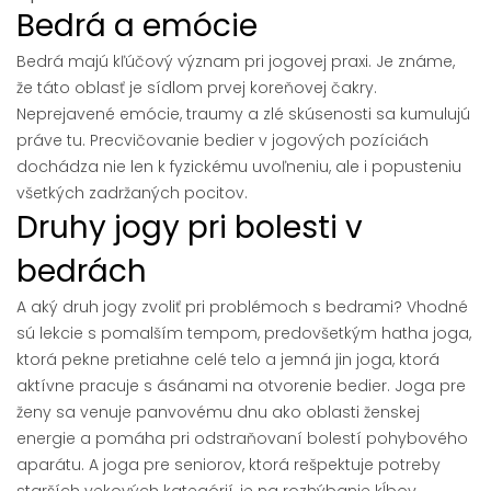
Bedrá a emócie
Bedrá majú kľúčový význam pri jogovej praxi. Je známe,
že táto oblasť je sídlom prvej koreňovej čakry.
Neprejavené emócie, traumy a zlé skúsenosti sa kumulujú
práve tu. Precvičovanie bedier v jogových pozíciách
dochádza nie len k fyzickému uvoľneniu, ale i popusteniu
všetkých zadržaných pocitov.
Druhy jogy pri bolesti v
bedrách
A aký druh jogy zvoliť pri problémoch s bedrami? Vhodné
sú lekcie s pomalším tempom, predovšetkým hatha joga,
ktorá pekne pretiahne celé telo a jemná jin joga, ktorá
aktívne pracuje s ásánami na otvorenie bedier. Joga pre
ženy sa venuje panvovému dnu ako oblasti ženskej
energie a pomáha pri odstraňovaní bolestí pohybového
aparátu. A joga pre seniorov, ktorá rešpektuje potreby