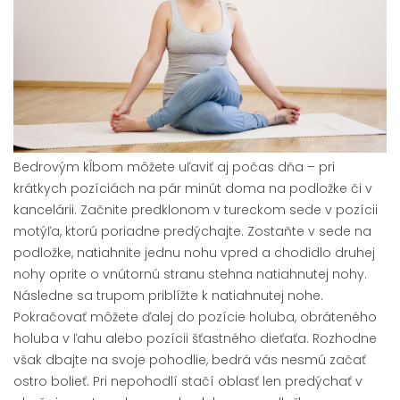
Bedrovým kĺbom môžete uľaviť aj počas dňa – pri
krátkych pozíciách na pár minút doma na podložke či v
kancelárii. Začnite predklonom v tureckom sede v pozícii
motýľa, ktorú poriadne predýchajte. Zostaňte v sede na
podložke, natiahnite jednu nohu vpred a chodidlo druhej
nohy oprite o vnútornú stranu stehna natiahnutej nohy.
Následne sa trupom priblížte k natiahnutej nohe.
Pokračovať môžete ďalej do pozície holuba, obráteného
holuba v ľahu alebo pozícii šťastného dieťaťa. Rozhodne
však dbajte na svoje pohodlie, bedrá vás nesmú začať
ostro bolieť. Pri nepohodlí stačí oblasť len predýchať v