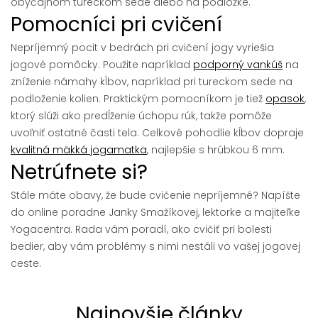
obyčajnom tureckom sede alebo na podložke.
Pomocníci pri cvičení
Nepríjemný pocit v bedrách pri cvičení jogy vyriešia
jogové pomôcky. Použite napríklad
podporný vankúš
na
zníženie námahy kĺbov, napríklad pri tureckom sede na
podloženie kolien. Praktickým pomocníkom je tiež
opasok
,
ktorý slúži ako predĺženie úchopu rúk, takže pomôže
uvoľniť ostatné časti tela. Celkové pohodlie kĺbov dopraje
kvalitná mäkká jogamatka
, najlepšie s hrúbkou 6 mm.
Netrúfnete si?
Stále máte obavy, že bude cvičenie nepríjemné? Napíšte
do online poradne Janky Smažíkovej, lektorke a majiteľke
Yogacentra. Rada vám poradí, ako cvičiť pri bolesti
bedier, aby vám problémy s nimi nestáli vo vašej jogovej
ceste.
Najnovšie články