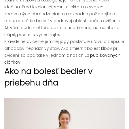
starších vekových kategórií, je na rozhýbanie kĺbov
ideálna. Pred lekciou informujte lektora o svojich
zdravotných obmedzeniach a rozhodne požiadajte o
radu, ak ucítite bolesť v bedrovej oblasti počas cvičenia.
Ak vám bude niektorá pozícia nepríjemná, nemusíte sa
trápiť, proste ju vynechajte.
Pravidelné cvičenie jemnej jogy poskytuje úľavu a zlepšuje
dlhodobý nepriaznivý stav. Ako zmierniť bolesť kĺbov pri
cvičení sa dočítate v jednom z našich už
publikovaných
článkov
.
Ako na bolesť bedier v
priebehu dňa