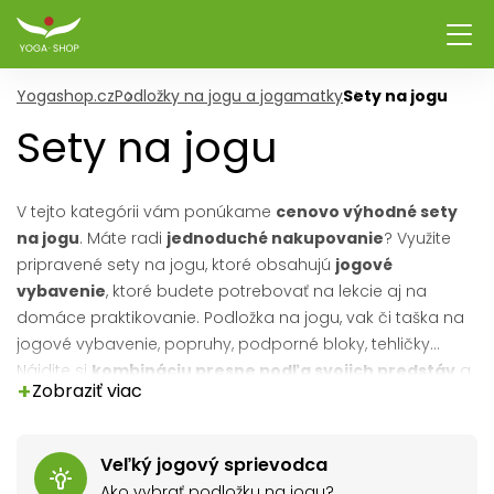
Yogashop.cz
Podložky na jogu a jogamatky
Sety na jogu
Sety na jogu
V tejto kategórii vám ponúkame
cenovo výhodné sety
na jogu
. Máte radi
jednoduché nakupovanie
? Využite
pripravené sety na jogu, ktoré obsahujú
jogové
vybavenie
, ktoré budete potrebovať na lekcie aj na
domáce praktikovanie. Podložka na jogu, vak či taška na
jogové vybavenie, popruhy, podporné bloky, tehličky...
Nájdite si
kombináciu presne podľa svojich predstáv
a
+
Zobraziť viac
potrieb. Nenašli ste svoju obľúbenú farebnú kombináciu?
Napíšte nám
, zostavíme set priamo pre vás.
Veľký jogový sprievodca
Ako vybrať podložku na jogu?