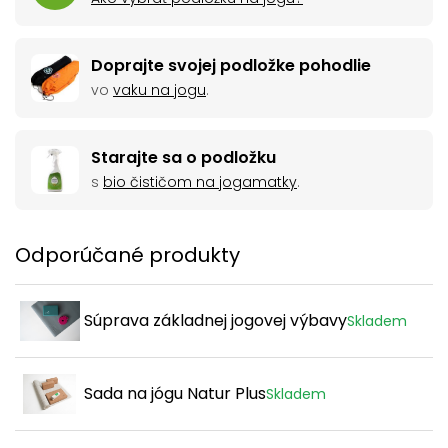
Doprajte svojej podložke pohodlie
vo
vaku na jogu
.
Starajte sa o podložku
s
bio čističom na jogamatky
.
Odporúčané produkty
Súprava základnej jogovej výbavy
Skladem
Sada na jógu Natur Plus
Skladem