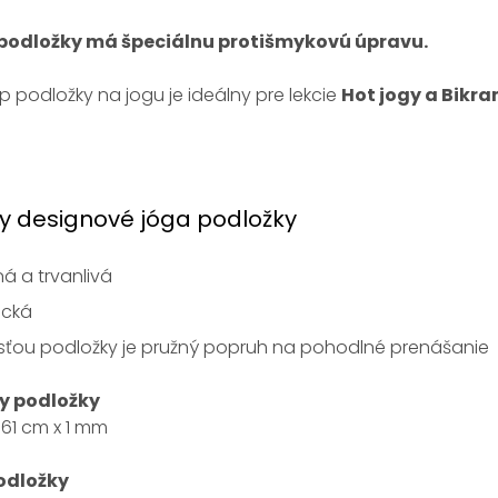
podložky má špeciálnu protišmykovú úpravu.
p podložky na jogu je ideálny pre lekcie
Hot jogy a Bikra
y designové jóga podložky
á a trvanlivá
ická
sťou podložky je pružný popruh na pohodlné prenášanie
y podložky
 61 cm x 1 mm
odložky