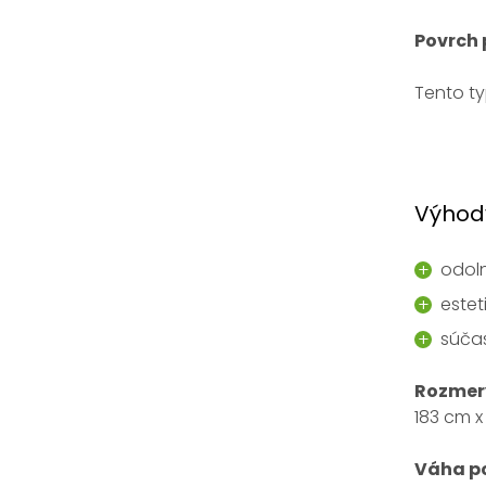
Povrch 
Tento ty
Výhod
odoln
estet
súča
Rozmer
183 cm x
Váha p