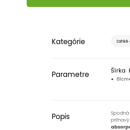
Kategórie
Ľahké 
Šírka
Parametre
61cm
Spodná 
Popis
priľnavý
absorpc