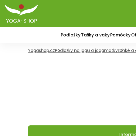
Podložky
Tašky a vaky
Pomôcky
O
Yogashop.cz
Podložky na jogu a jogamatky
Ľahké a 
Inform