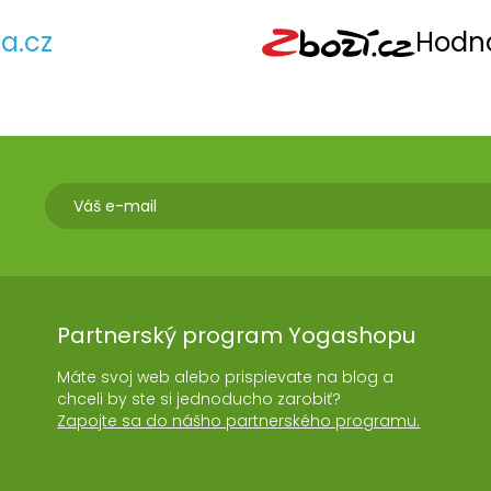
a.cz
Hodno
Partnerský program Yogashopu
Máte svoj web alebo prispievate na blog a
chceli by ste si jednoducho zarobiť?
Zapojte sa do nášho partnerského programu.