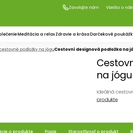
Zavolajte nám
Všetko o ná
blečenie
Meditácia a relax
Zdravie a krása
Darčekové poukážk
cestovné podložky na jógu
Cestovní designová podložka na j
Cestov
na jógu
Ideálná cestov
produkte
ácie o produkte
Popis
Starostlivosť o produkt
R