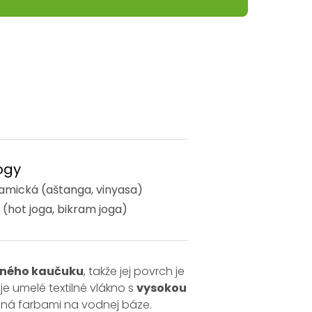
ogy
amická (aštanga, vinyasa)
(hot joga, bikram joga)
dného kaučuku
, takže jej povrch je
je umelé textilné vlákno s
vysokou
čená farbami na vodnej báze.