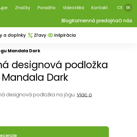
kupe
Značky
Poradňa
Videotéka
Kontakt
CS
SK
Blog
Kamenná predajňa
O nás
y a doplnky
Zľavy
Inšpirácia
ógu Mandala Dark
ná designová podložka
 Mandala Dark
ná designová podložka na jógu.
Viac o
ecenzie