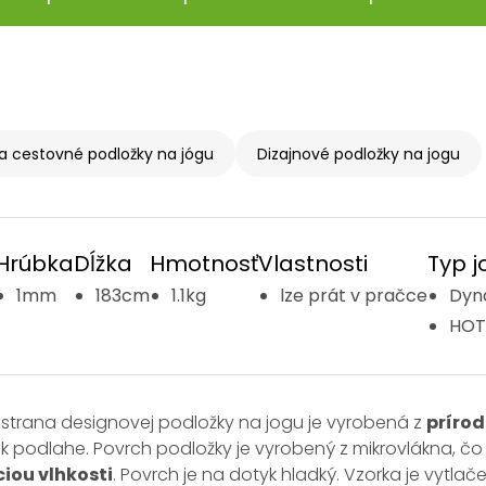
a cestovné podložky na jógu
Dizajnové podložky na jogu
Hrúbka
Dĺžka
Hmotnosť
Vlastnosti
Typ j
1mm
183cm
1.1kg
lze prát v pračce
Dyn
HOT 
strana designovej podložky na jogu je vyrobená z
príro
 k podlahe. Povrch podložky je vyrobený z mikrovlákna, čo 
iou vlhkosti
. Povrch je na dotyk hladký. Vzorka je vytla