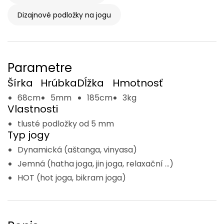
Dizajnové podložky na jogu
Parametre
Šírka
Hrúbka
Dĺžka
Hmotnosť
68cm
5mm
185cm
3kg
Vlastnosti
tlusté podložky od 5 mm
Typ jogy
Dynamická (aštanga, vinyasa)
Jemná (hatha joga, jin joga, relaxační ...)
HOT (hot joga, bikram joga)