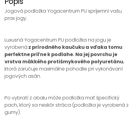
Popis
Jogová podložka Yogacentrum PU spríjemní vašu
prax jogy.
Luxusná Yogacentrum PU podložka na jogu je
vyrobená
z prírodného kaučuku a vďaka tomu
perfektne priľne k podlahe.
Na jej povrchu je
vrstva mäkkého protišmykového polyuretánu
,
ktorá zaručuje maximálne pohodlie pri vykonávaní
jogových asán.
Po vybratí z obalu môže podložka mať špecifický
pach, ktorý sa neskôr stráca (podložka je vyrobená z
gumy).