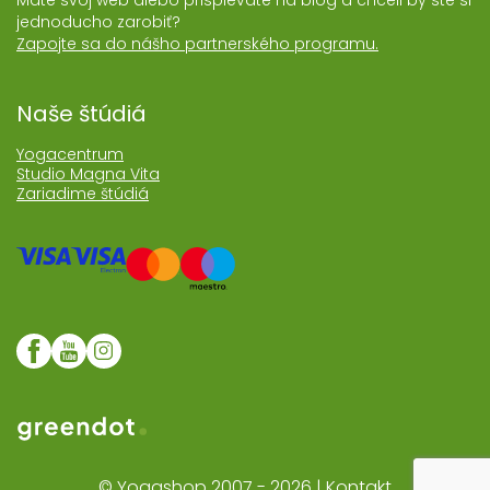
Máte svoj web alebo prispievate na blog a chceli by ste si
jednoducho zarobiť?
Zapojte sa do nášho partnerského programu.
Naše štúdiá
Yogacentrum
Studio Magna Vita
Zariadime štúdiá
Web realizoval Greendot
© Yogashop 2007 - 2026 |
Kontakt