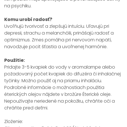
na psychiku.
Komu urobí radosť?
Uvoľňujú tvorivosť a zlepšujú intuíciu. Uľavujú pri
depresii, strachu a melanchólii, prinášajú radosť a
optimizmus. Zmes pomáha pri nervovom napätí,
navodzuje pocit šťastia a uvoľnenej harmónie.
Použitie:
Pridajte 3-5 kvapiek do vody v aromalampe alebo
požadovaný počet kvapiek do difuzéra či inhalačnej
tyčinky. Možno použiť aj na priamu inhaláciu.
Podrobné informácie o možnostiach použitia
éterických olejov nájdete v brožúre Éterické oleje.
Nepoužívajte neriedené na pokožku, chráňte oči a
chráňte pred deťmi.
Zloženie: