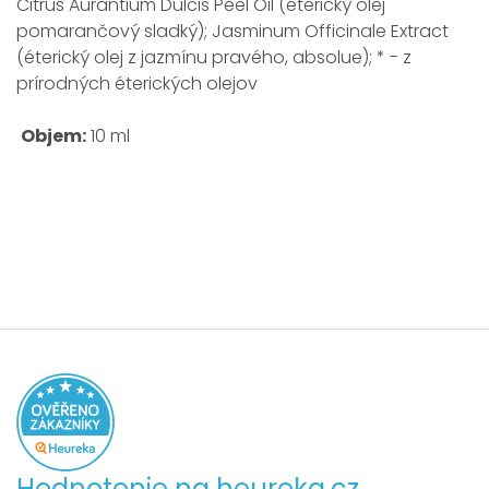
Citrus Aurantium Dulcis Peel Oil (éterický olej
pomarančový sladký); Jasminum Officinale Extract
(éterický olej z jazmínu pravého, absolue); * - z
prírodných éterických olejov
Objem:
10 ml
Hodnotenie na heureka.cz