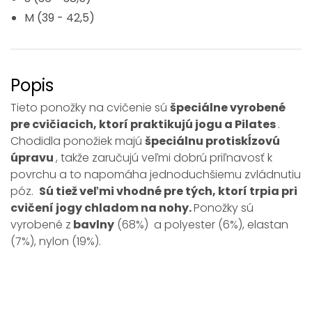
M (39 - 42,5)
Popis
Tieto ponožky na cvičenie sú
špeciálne vyrobené
pre cvičiacich, ktorí praktikujú jogu a Pilates
.
Chodidla ponožiek majú
špeciálnu protiskĺzovú
úpravu
, takže zaručujú veľmi dobrú priľnavosť k
povrchu a to napomáha jednoduchšiemu zvládnutiu
póz.
Sú tiež veľmi vhodné pre tých, ktorí trpia pri
cvičení jogy chladom na nohy.
Ponožky sú
vyrobené z
bavlny
(68%) a polyester (6%), elastan
(7%), nylon (19%).