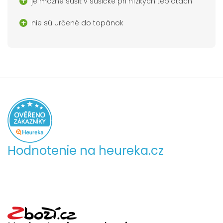
je možné sušiť v sušičke pri nízkych teplotách
nie sú určené do topánok
Hodnotenie na heureka.cz