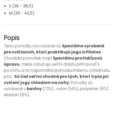
S (36 - 38,5)
M (39 - 42,5)
Popis
Tieto ponožky na cvičenie sú
špeciálne vyrobené
pre cvičiacich, ktorí praktikujú jogu a Pilates
.
Chodidla ponožiek majú
špeciálnu protiskĺzovú
úpravu
, takže zaručujú veľmi dobrú priľnavosť k
povrchu a to napomáha jednoduchšiemu zvládnutiu
póz.
Sú tiež veľmi vhodné pre tých, ktorí trpia pri
cvičení jogy chladom na nohy.
Ponožky sú
vyrobené z
bavlny
(73%) , nylon (14%), polyester (6%)
elastan (6%).