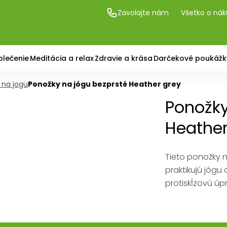
Zavolajte nám
Všetko o ná
blečenie
Meditácia a relax
Zdravie a krása
Darčekové poukážk
 na jogu
Ponožky na jógu bezprsté Heather grey
Ponožky
Heather
Tieto ponožky n
praktikujú jógu
protiskĺzovú úp