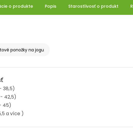
ácie o produkte
Popis
Starostlivosť o produkt
R
tové ponožky na jogu
ť
- 38,5)
 - 42,5)
- 45)
,5 a více )