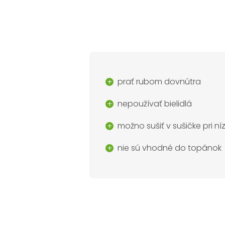
prať rubom dovnútra
nepoužívať bielidlá
možno sušiť v sušičke pri n
nie sú vhodné do topánok