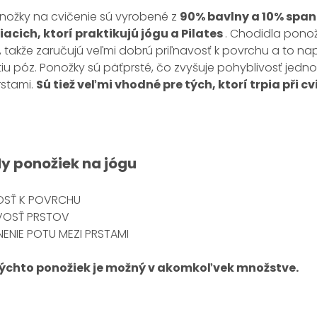
nožky na cvičenie sú vyrobené z
90% bavlny a 10% span
iacich, ktorí praktikujú jógu a Pilates
. Chodidla pono
, takže zaručujú veľmi dobrú priľnavosť k povrchu a to
iu póz. Ponožky sú päťprsté, čo zvyšuje pohyblivosť jednot
rstami.
Sú tiež veľmi vhodné pre tých, ktorí trpia při 
dy
ponožiek na jógu
OSŤ K POVRCHU
VOSŤ PRSTOV
ENIE POTU MEZI PRSTAMI
ýchto ponožiek je možný v akomkoľvek množstve.