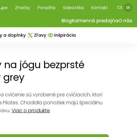
kupe
Značky
Poradňa
Videotéka
Kontakt
CS
SK
Blog
Kamenná predajňa
O nás
y a doplnky
Zľavy
Inšpirácia
 na jógu bezprsté
 grey
a cvičenie sú vyrobené pre cvičiacich, ktorí
 a Pilates. Chodidla ponožiek majú špeciálnu
ravu.
Viac o produkte