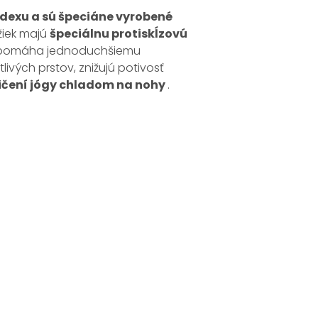
dexu a sú špeciáne vyrobené
žiek majú
špeciálnu protiskĺzovú
 napomáha jednoduchšiemu
livých prstov, znižujú potivosť
cvičení jógy chladom na nohy
.