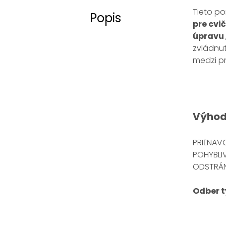
Tieto po
Popis
pre cvič
úpravu
zvládnut
medzi p
Výho
PRIĽNAV
POHYBLI
ODSTRÁN
Odber t