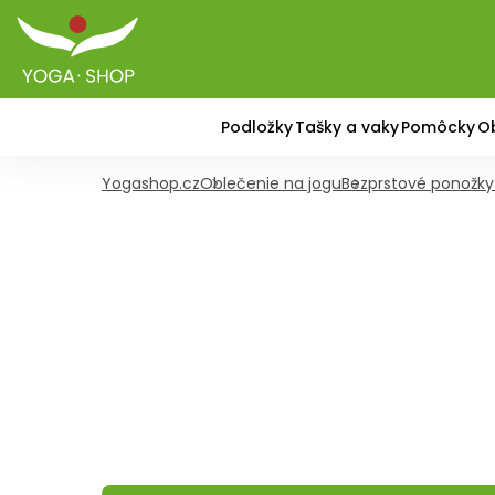
Podložky
Tašky a vaky
Pomôcky
O
Yogashop.cz
Oblečenie na jogu
Bezprstové ponožky