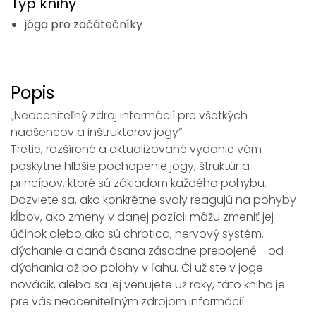
Typ knihy
jóga pro začátečníky
Popis
„Neoceniteľný zdroj informácií pre všetkých
nadšencov a inštruktorov jogy“
Tretie, rozšírené a aktualizované vydanie vám
poskytne hlbšie pochopenie jogy, štruktúr a
princípov, ktoré sú základom každého pohybu.
Dozviete sa, ako konkrétne svaly reagujú na pohyby
kĺbov, ako zmeny v danej pozícii môžu zmeniť jej
účinok alebo ako sú chrbtica, nervový systém,
dýchanie a daná ásana zásadne prepojené - od
dýchania až po polohy v ľahu. Či už ste v joge
nováčik, alebo sa jej venujete už roky, táto kniha je
pre vás neoceniteľným zdrojom informácií.