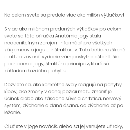
Na celom svete sa predalo viac ako milión výtlačkov!
S viac ako miliónom predaných výtlačkov po celom
svete sa táto príručka Anatómia jogy stala
neoceniteľným zdrojom informácií pre všetkých
záujemcov o jogu a inštruktorov. Toto tretie, rozšírené
a aktualizované vydanie vám poskytne ešte hlbšie
pochopenie jogy, štruktúr a princípov, ktoré sú
základom každého pohybu.
Dozviete sa, ako konkrétne svaly reagujú na pohyby
kĺbov, ako zmeny v danej pozícii môžu zmeniť jej
účinok alebo ako zásadne súvisia chrbtica, nervový
systém, dýchanie a daná ásana, od dýchania až po
ležanie.
Či už ste v joge nováčik, alebo sa jej venujete už roky,