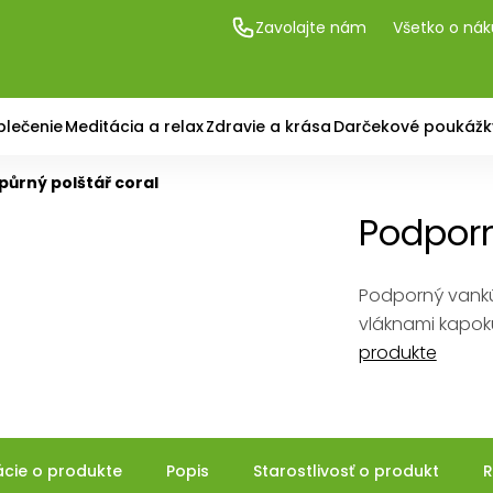
Zavolajte nám
Všetko o ná
blečenie
Meditácia a relax
Zdravie a krása
Darčekové poukážk
půrný polštář coral
Podporn
Podporný vankúš
vláknami kapok
produkte
ácie o produkte
Popis
Starostlivosť o produkt
R