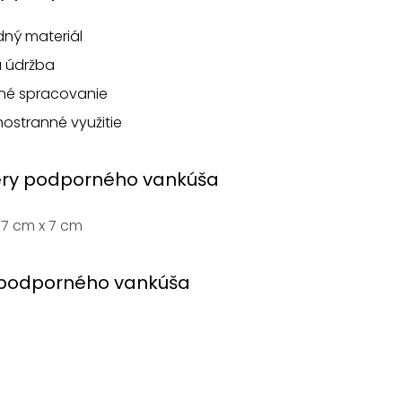
dný materiál
á údržba
tné spracovanie
ostranné využitie
ry podporného vankúša
17 cm x 7 cm
podporného vankúša