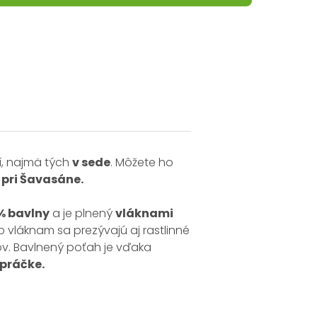
í, najmä tých
v sede
. Môžete ho
 pri Šavasáne.
% bavlny
a je plnený
vláknami
o vláknam sa prezývajú aj rastlinné
ov. Bavlnený poťah je vďaka
 práčke.