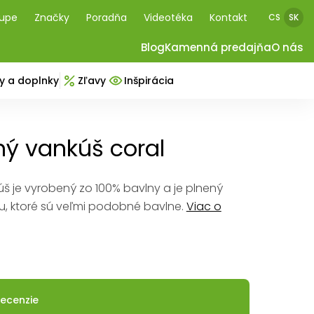
kupe
Značky
Poradňa
Videotéka
Kontakt
CS
SK
Blog
Kamenná predajňa
O nás
y a doplnky
Zľavy
Inšpirácia
ý vankúš coral
 je vyrobený zo 100% bavlny a je plnený
u, ktoré sú veľmi podobné bavlne.
Viac o
ecenzie