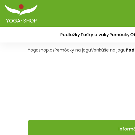
Podložky
Tašky a vaky
Pomôcky
O
Yogashop.cz
Pomôcky na jogu
Vankúše na jogu
Pod
Inform