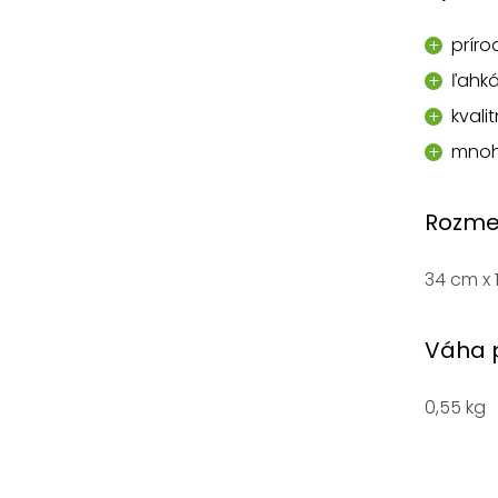
príro
ľahk
kvali
mnoh
Rozme
34 cm x 
Váha 
0,55 kg