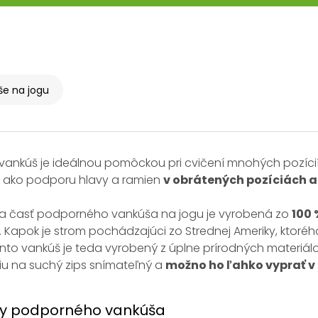
e na jogu
vankúš je ideálnou pomôckou pri cvičení mnohých pozíci
j ako podporu hlavy a ramien
v obrátených pozíciách a
ia časť podporného vankúša na jogu je vyrobená zo
100 
. Kapok je strom pochádzajúci zo Strednej Ameriky, ktoréh
ento vankúš je teda vyrobený z úplne prírodných materiál
iu na suchý zips snímateľný a
možno ho ľahko vyprať v
y podporného vankúša