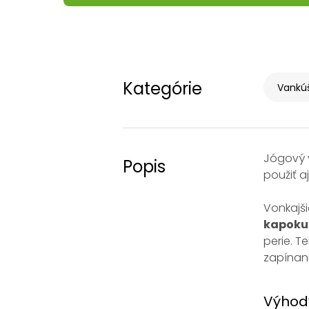
Kategórie
Vankúš
Jógový 
Popis
použiť a
Vonkajš
kapoku
perie. T
zapínan
Výhod