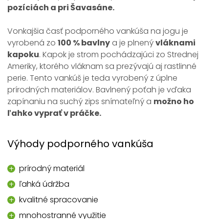
pozíciách a pri Šavasáne.
Vonkajšia časť podporného vankúša na jogu je
vyrobená zo
100 % bavlny
a je plnený
vláknami
kapoku
. Kapok je strom pochádzajúci zo Strednej
Ameriky, ktorého vláknam sa prezývajú aj rastlinné
perie. Tento vankúš je teda vyrobený z úplne
prírodných materiálov. Bavlnený poťah je vďaka
zapínaniu na suchý zips snímateľný a
možno ho
ľahko vyprať v práčke.
Výhody podporného vankúša
prírodný materiál
ľahká údržba
kvalitné spracovanie
mnohostranné využitie