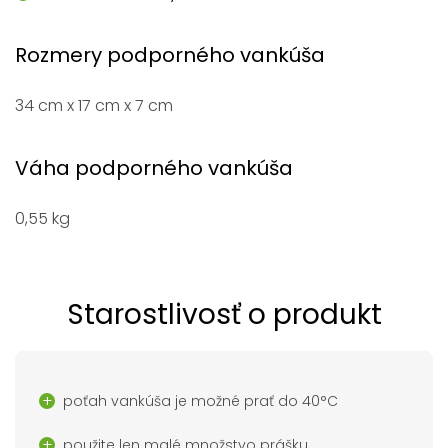
Rozmery podporného vankúša
34 cm x 17 cm x 7 cm
Váha podporného vankúša
0,55 kg
Starostlivosť o produkt
poťah vankúša je možné prať do 40°C
použite len malé množstvo prášku