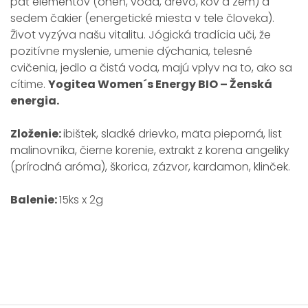
päť elementov (oheň, voda, drevo, kov a zem) a
sedem čakier (energetické miesta v tele človeka).
Život vyzýva našu vitalitu. Jógická tradícia uči, že
pozitívne myslenie, umenie dýchania, telesné
cvičenia, jedlo a čistá voda, majú vplyv na to, ako sa
cítime.
Yogitea Women´s Energy BIO – Ženská
energia.
Zloženie:
ibištek, sladké drievko, mäta pieporná, list
malinovníka, čierne korenie, extrakt z korena angeliky
(prírodná aróma), škorica, zázvor, kardamon, klinček.
Balenie:
15ks x 2g