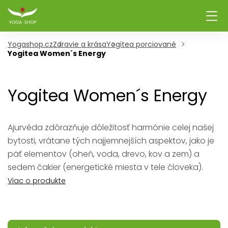
Yogashop.cz
Zdravie a krása
Yogitea porciované
Yogitea Women´s Energy
Yogitea Women´s Energy
Ajurvéda zdôrazňuje dôležitosť harmónie celej našej
bytosti, vrátane tých najjemnejších aspektov, jako je
päť elementov (oheň, voda, drevo, kov a zem) a
sedem čakier (energetické miesta v tele človeka).
Viac o produkte