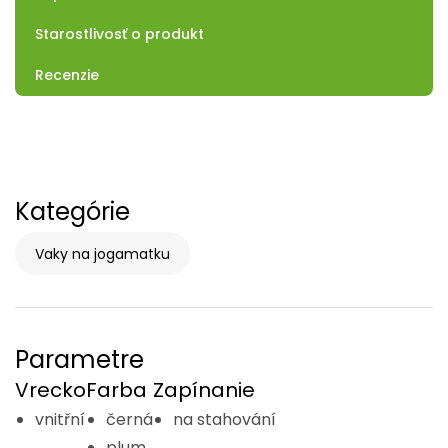
Starostlivosť o produkt
Recenzie
Kategórie
Vaky na jogamatku
Parametre
Vrecko
Farba
Zapínanie
vnitřní
černá
na stahování
plum