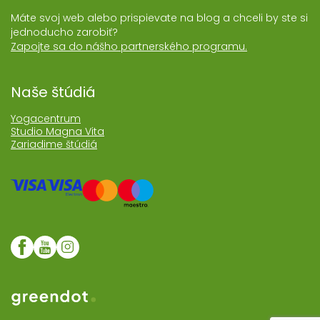
Máte svoj web alebo prispievate na blog a chceli by ste si
jednoducho zarobiť?
Zapojte sa do nášho partnerského programu.
Naše štúdiá
Yogacentrum
Studio Magna Vita
Zariadime štúdiá
Web realizoval Greendot