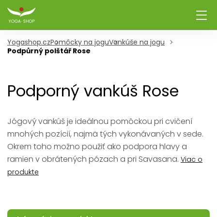
Yogashop.cz
Pomôcky na jogu
Vankúše na jogu
Podpůrný polštář Rose
Podporný vankúš Rose
Jógový vankúš je ideálnou pomôckou pri cvičení
mnohých pozícií, najmä tých vykonávaných v sede.
Okrem toho možno použiť ako podpora hlavy a
ramien v obrátených pózach a pri Savasana.
Viac o
produkte