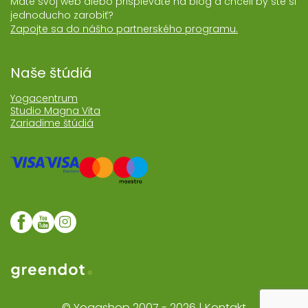
Máte svoj web alebo prispievate na blog a chceli by ste si
jednoducho zarobiť?
Zapojte sa do nášho partnerského programu.
Naše štúdiá
Yogacentrum
Studio Magna Vita
Zariadime štúdiá
Web realizoval Greendot
© Yogashop 2007 - 2026 |
Kontakt