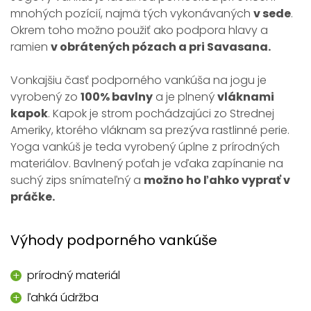
mnohých pozícií, najmä tých vykonávaných
v sede
.
Okrem toho možno použiť ako podpora hlavy a
ramien
v obrátených pózach a pri Savasana.
Vonkajšiu časť podporného vankúša na jogu je
vyrobený zo
100% bavlny
a je plnený
vláknami
kapok
. Kapok je strom pochádzajúci zo Strednej
Ameriky, ktorého vláknam sa prezýva rastlinné perie.
Yoga vankúš je teda vyrobený úplne z prírodných
materiálov. Bavlnený poťah je vďaka zapínanie na
suchý zips snímateľný a
možno ho ľahko vyprať v
práčke.
Výhody podporného vankúše
prírodný materiál
ľahká údržba