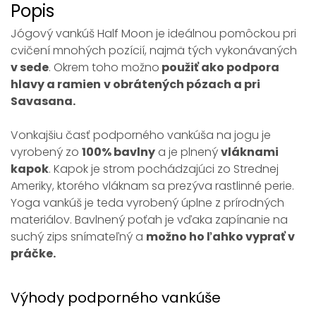
Popis
Jógový vankúš Half Moon je ideálnou pomôckou pri
cvičení mnohých pozícií, najmä tých vykonávaných
v sede
. Okrem toho možno
použiť ako podpora
hlavy a ramien
v obrátených pózach a pri
Savasana.
Vonkajšiu časť podporného vankúša na jogu je
vyrobený zo
100% bavlny
a je plnený
vláknami
kapok
. Kapok je strom pochádzajúci zo Strednej
Ameriky, ktorého vláknam sa prezýva rastlinné perie.
Yoga vankúš je teda vyrobený úplne z prírodných
materiálov. Bavlnený poťah je vďaka zapínanie na
suchý zips snímateľný a
možno ho ľahko vyprať v
práčke.
Výhody podporného vankúše