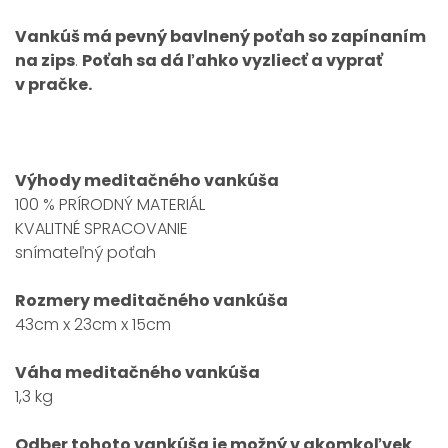
Vankúš má pevný bavlnený poťah so zapínaním
na zips
.
Poťah sa dá ľahko vyzliecť a vyprať
v pračke.
Výhody meditačného vankúša
100 % PRÍRODNÝ MATERIÁL
KVALITNÉ SPRACOVANIE
snímateľný poťah
Rozmery meditačného vankúša
43cm x 23cm x 15cm
Váha meditačného vankúša
1,3 kg
Odber tohoto vankúša je možný v akomkoľvek