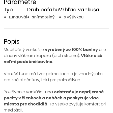
Parametre
Typ
Druh poťahu
Vzhľad vankúša
LunaOvál
snímatelný
s výšivkou
Popis
Meditačný vankúš je
vyrobený zo 100% bavlny
a je
plnený vláknami kapoku (druh stromu).
Vlákna sú
veľmi podobné bavlne
.
Vankúš Luna má tvar polmesiaca a je vhodný jako
pre začiatočníkov, tak i pre pokročilých.
Používanie vankúša Luna
odstraňuje nepríjemné
pocity v členkoch a nohách a poskytuje viac
miesta pre chodidlá
. To všetko zvyšuje komfort pri
meditácií.