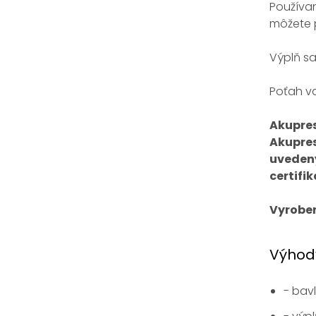
Používa
môžete 
Výplň sa
Poťah v
Akupres
Akupres
uvedený
certifi
Vyroben
Výhod
- bav