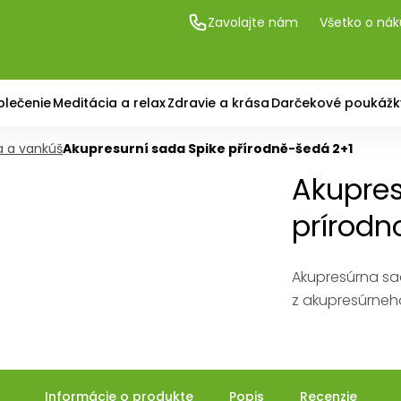
Zavolajte nám
Všetko o ná
blečenie
Meditácia a relax
Zdravie a krása
Darčekové poukážk
a a vankúš
Akupresurní sada Spike přírodně-šedá 2+1
Akupres
prírodn
Akupresúrna sad
z akupresúrneh
Informácie o produkte
Popis
Recenzie