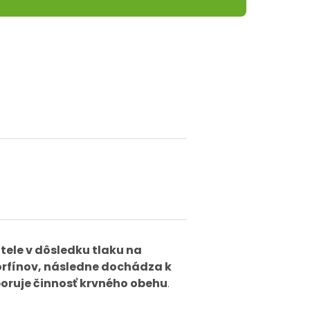
 tele v dôsledku tlaku na
orfínov, následne dochádza k
poruje činnosť krvného obehu
.