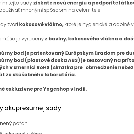
ním tejto sady
získate novú energiu a podporíte látk
používať mnohými spôsobmi na celom tele.
dy tvorí
kokosové vlákno,
ktoré je hygienické a odolné 
ankúša je vyrobený
z bavlny
,
kokosového vlákna a došt
úrny bod je patentovaný Európskym úradom pre duc
úrny bod (plastové doska ABS) je testovaný na prí
ch v smernici RoHS (skratka pre "obmedzenie nebez
kát zo skúšobného laboratória.
é exkluzívne pre Yogashop v Indii.
y akupresurnej sady
lnený poťah