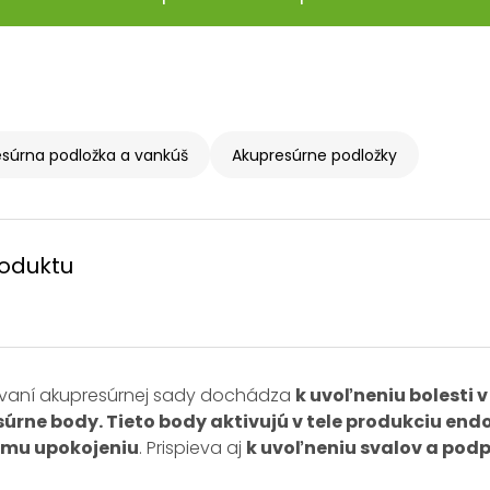
súrna podložka a vankúš
Akupresúrne podložky
roduktu
žívaní akupresúrnej sady dochádza
k uvoľneniu bolesti v
úrne body. Tieto body aktivujú v tele produkciu end
ému upokojeniu
. Prispieva aj
k uvoľneniu svalov a pod