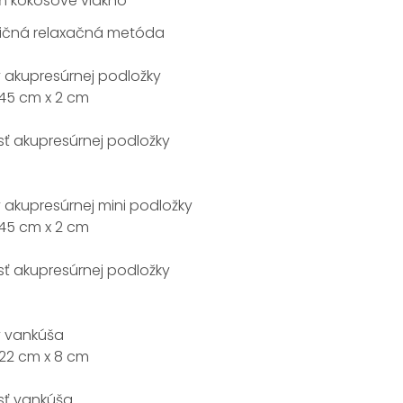
lň kokosové vlákno
dičná relaxačná metóda
 akupresúrnej podložky
45 cm x 2 cm
ť akupresúrnej podložky
akupresúrnej mini podložky
45 cm x 2 cm
ť akupresúrnej podložky
 vankúša
22 cm x 8 cm
ť vankúša