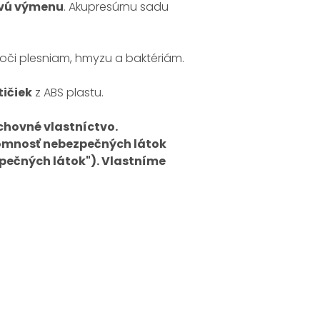
ovú výmenu
. Akupresúrnu sadu
voči plesniam, hmyzu a baktériám.
ičiek
z ABS plastu.
hovné vlastníctvo.
tomnosť nebezpečných látok
pečných látok"). Vlastníme