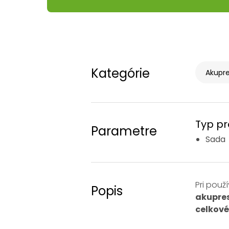
Kategórie
Akupre
Typ p
Parametre
Sada
Pri pou
Popis
akupres
celkov