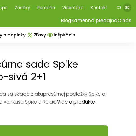
kupe
Značky
Poradňa
Videotéka
Kontakt
CS
SK
Blog
Kamenná predajňa
O nás
y a doplnky
Zľavy
Inšpirácia
úrna sada Spike
o-sivá 2+1
a sa skladá z akupresúrnej podložky Spike a
o vankúša Spike a Relax.
Viac o produkte