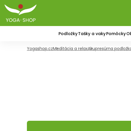
Podložky
Tašky a vaky
Pomôcky
O
Yogashop.cz
Meditácia a relax
Akupresúrna podložk