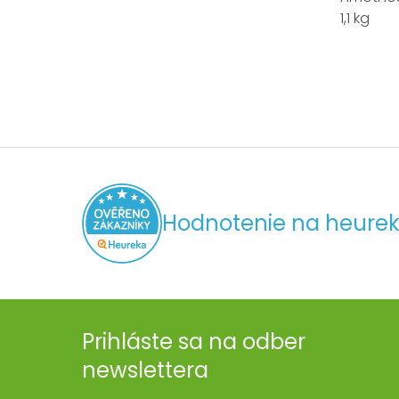
1,1 kg
Hodnotenie na heurek
Prihláste sa na odber
newslettera