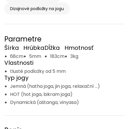
Dizajnové podložky na jogu
Parametre
Šírka
Hrúbka
Dĺžka
Hmotnosť
68cm
5mm
183cm
3kg
Vlastnosti
tlusté podložky od 5 mm
Typ jogy
Jemná (hatha joga, jin joga, relaxační ...)
HOT (hot joga, bikram joga)
Dynamická (aštanga, vinyasa)