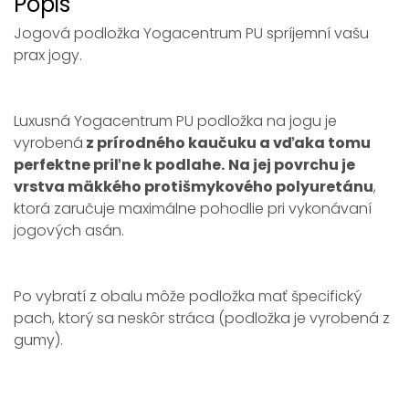
Popis
Jogová podložka Yogacentrum PU spríjemní vašu
prax jogy.
Luxusná Yogacentrum PU podložka na jogu je
vyrobená
z prírodného kaučuku a vďaka tomu
perfektne priľne k podlahe.
Na jej povrchu je
vrstva mäkkého protišmykového polyuretánu
,
ktorá zaručuje maximálne pohodlie pri vykonávaní
jogových asán.
Po vybratí z obalu môže podložka mať špecifický
pach, ktorý sa neskôr stráca (podložka je vyrobená z
gumy).