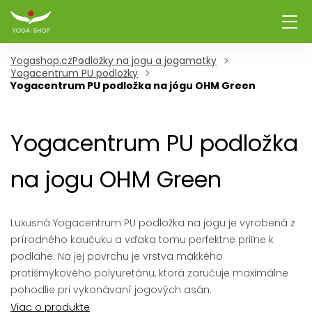
Yogashop.cz
Podložky na jogu a jogamatky
Yogacentrum PU podložky
Yogacentrum PU podložka na jógu OHM Green
Yogacentrum PU podložka
na jogu OHM Green
Luxusná Yogacentrum PU podložka na jogu je vyrobená z
prírodného kaučuku a vďaka tomu perfektne priľne k
podlahe. Na jej povrchu je vrstva mäkkého
protišmykového polyuretánu, ktorá zaručuje maximálne
pohodlie pri vykonávaní jogových asán.
Viac o produkte