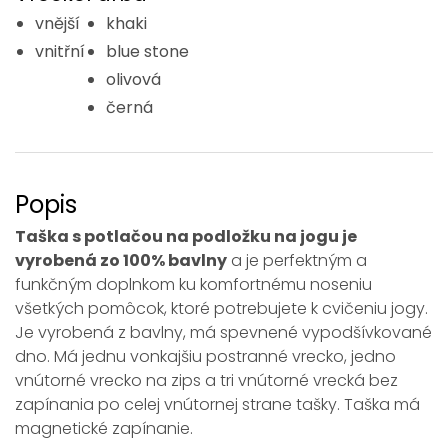
vnější
khaki
vnitřní
blue stone
olivová
černá
Popis
Taška s potlačou na podložku na jogu je
vyrobená zo 100% bavlny
a je perfektným a
funkčným doplnkom ku komfortnému noseniu
všetkých pomôcok, ktoré potrebujete k cvičeniu jogy.
Je vyrobená z bavlny, má spevnené vypodšívkované
dno. Má jednu vonkajšiu postranné vrecko, jedno
vnútorné vrecko na zips a tri vnútorné vrecká bez
zapínania po celej vnútornej strane tašky. Taška má
magnetické zapínanie.