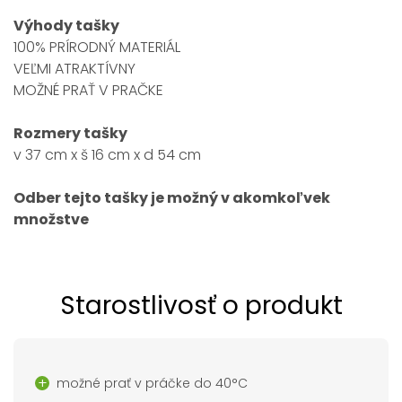
Výhody tašky
100% PRÍRODNÝ MATERIÁL
VEĽMI ATRAKTÍVNY
MOŽNÉ PRAŤ V PRAČKE
Rozmery tašky
v 37 cm x š 16 cm x d 54 cm
Odber tejto tašky je možný v akomkoľvek
množstve
Starostlivosť o produkt
možné prať v práčke do 40°C