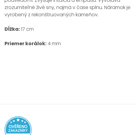
podvedomí. Zvyšuje intuíciu a empatiu. Vyvoláva
zrozumiteľné živé sny, najmä v čase splnu. Náramok je
vyrobený z rekonštruovaných kameňov.
Dĺžka:
17 cm
Priemer korálok:
4 mm