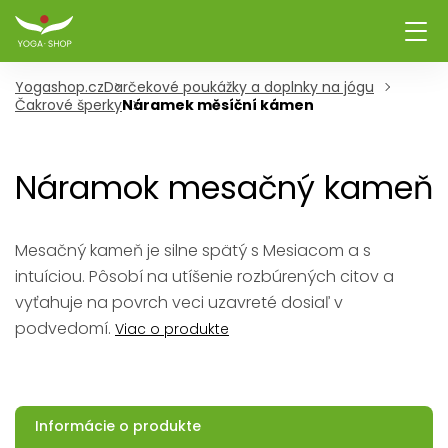
Yogashop.cz
Darčekové poukážky a doplnky na jógu
Čakrové šperky
Náramek měsíční kámen
Náramok mesačný kameň
Mesačný kameň je silne spätý s Mesiacom a s
intuíciou. Pôsobí na utíšenie rozbúrených citov a
vyťahuje na povrch veci uzavreté dosiaľ v
podvedomí.
Viac o produkte
Informácie o produkte