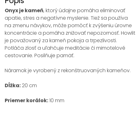
Popis
Onyx je kameň
, ktorý údajne pomáha eliminovať
apatie, stres a negatívne myslenie. Tiež sa používa
na zmenu návykov, môže pomôcť k zvýšeniu úrovne
koncentrácie a pomáha znižovať nepozornosť. Howlit
je považovaný za kameň pokoja a trpezlivosti.
Potláča zlosť a uľahčuje meditácie či mimotelové
cestovanie. Posilňuje pamäť.
Náramok je vyrobený z rekonštruovaných kameňov.
Dĺžka:
20 cm
Priemer korálok:
10 mm