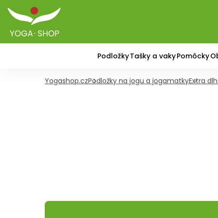
Podložky
Tašky a vaky
Pomôcky
O
Yogashop.cz
Podložky na jogu a jogamatky
Extra dl