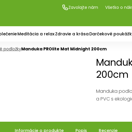
Zavolajte nám
Všetko o ná
blečenie
Meditácia a relax
Zdravie a krása
Darčekové poukážk
hé podložky
Manduka PROlite Mat Midnight 200cm
Manduka
200cm
Manduka podlož
a PVC s ekologi
Informácie o produkte
Popis
Recenzie