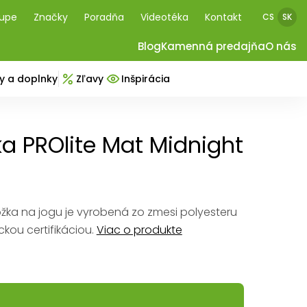
kupe
Značky
Poradňa
Videotéka
Kontakt
CS
SK
Blog
Kamenná predajňa
O nás
y a doplnky
Zľavy
Inšpirácia
 PROlite Mat Midnight
ka na jogu je vyrobená zo zmesi polyesteru
ckou certifikáciou.
Viac o produkte