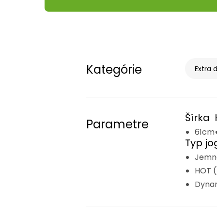
Kategórie
Extra 
Šírka
Parametre
61cm
Typ jo
Jemná 
HOT (
Dynam