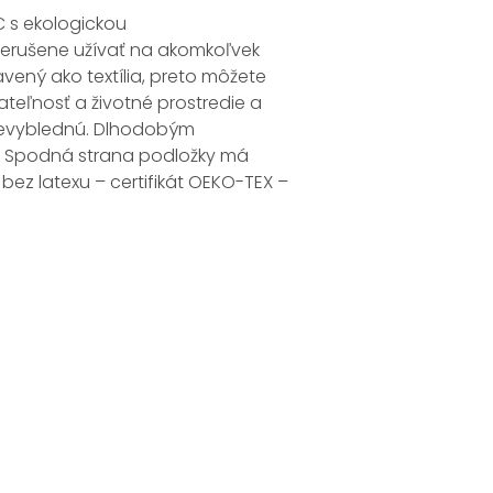
 s ekologickou
i nerušene užívať na akomkoľvek
avený ako textília, preto môžete
teľnosť a životné prostredie a
 nevyblednú. Dlhodobým
i. Spodná strana podložky má
ez latexu – certifikát OEKO-TEX –