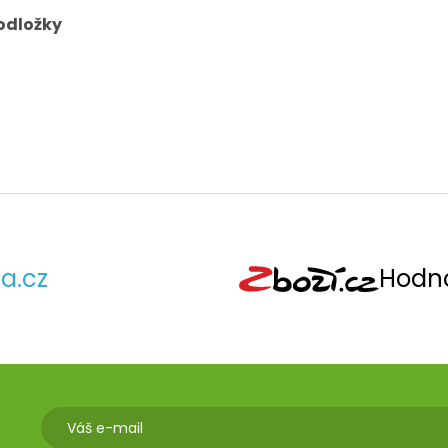
odložky
a.cz
Hodno