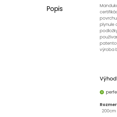
Manduka
Popis
certifik
povrchu 
plynule 
podložk
používa
patentov
výroba b
Výhod
perfe
Rozmer
200cm x