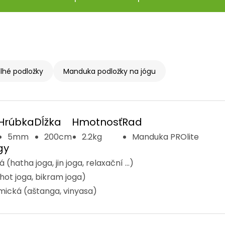
dlhé podložky
Manduka podložky na jógu
Hrúbka
Dĺžka
Hmotnosť
Rad
5mm
200cm
2.2kg
Manduka PROlite
gy
(hatha joga, jin joga, relaxační ...)
hot joga, bikram joga)
ická (aštanga, vinyasa)