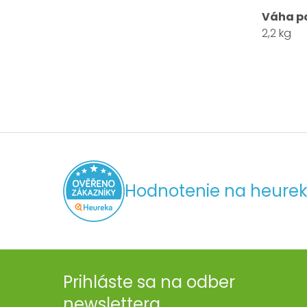
Váha p
2,2 kg
Hodnotenie na heurek
Prihláste sa na odber
newslettera