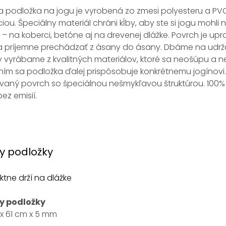
 podložka na jogu je vyrobená zo zmesi polyesteru a PVC
áciou. Špeciálny materiál chráni kĺby, aby ste si jogu mohl
– na koberci, betóne aj na drevenej dlážke. Povrch je upr
a príjemne prechádzať z ásany do ásany. Dbáme na udrža
y vyrábame z kvalitných materiálov, ktoré sa neošúpu a
ním sa podložka ďalej prispôsobuje konkrétnemu jogínov
aný povrch so špeciálnou nešmykľavou štruktúrou. 100% b
ez emisií.
y podložky
ktne drží na dlážke
y podložky
 61 cm x 5 mm