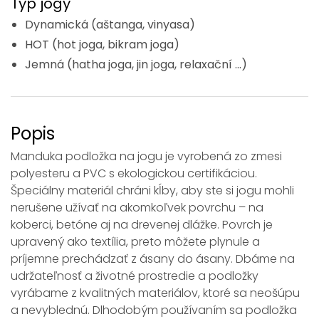
Typ jogy
Dynamická (aštanga, vinyasa)
HOT (hot joga, bikram joga)
Jemná (hatha joga, jin joga, relaxační ...)
Popis
Manduka podložka na jogu je vyrobená zo zmesi
polyesteru a PVC s ekologickou certifikáciou.
Špeciálny materiál chráni kĺby, aby ste si jogu mohli
nerušene užívať na akomkoľvek povrchu – na
koberci, betóne aj na drevenej dlážke. Povrch je
upravený ako textília, preto môžete plynule a
príjemne prechádzať z ásany do ásany. Dbáme na
udržateľnosť a životné prostredie a podložky
vyrábame z kvalitných materiálov, ktoré sa neošúpu
a nevyblednú. Dlhodobým používaním sa podložka