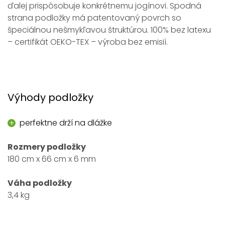
ďalej prispôsobuje konkrétnemu jogínovi. Spodná
strana podložky má patentovaný povrch so
špeciálnou nešmykľavou štruktúrou. 100% bez latexu
– certifikát OEKO-TEX – výroba bez emisií.
Výhody podložky
perfektne drží na dlážke
Rozmery podložky
180 cm x 66 cm x 6 mm
Váha podložky
3,4 kg