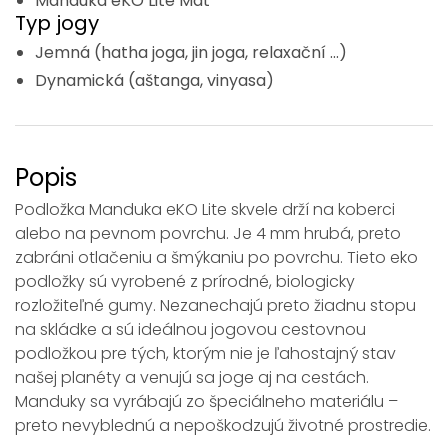
Manduka eKO Lite Mat
Typ jogy
Jemná (hatha joga, jin joga, relaxační ...)
Dynamická (aštanga, vinyasa)
Popis
Podložka Manduka eKO Lite skvele drží na koberci
alebo na pevnom povrchu. Je 4 mm hrubá, preto
zabráni otlačeniu a šmýkaniu po povrchu. Tieto eko
podložky sú vyrobené z prírodné, biologicky
rozložiteľné gumy. Nezanechajú preto žiadnu stopu
na skládke a sú ideálnou jogovou cestovnou
podložkou pre tých, ktorým nie je ľahostajný stav
našej planéty a venujú sa joge aj na cestách.
Manduky sa vyrábajú zo špeciálneho materiálu –
preto nevyblednú a nepoškodzujú životné prostredie.