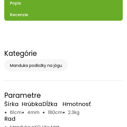
Popis
Recenzie
Kategórie
Manduka podložky na jógu
Parametre
Šírka
Hrúbka
Dĺžka
Hmotnosť
61cm
4mm
180cm
2.3kg
Rad