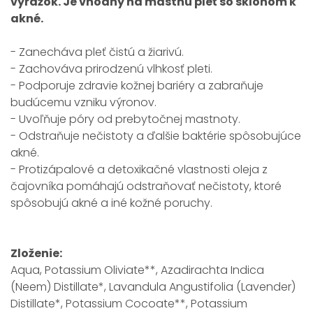
vyrážok. Je vhodný na mastnú pleť so sklonom k
akné.
- Zanecháva pleť čistú a žiarivú.
- Zachováva prirodzenú vlhkosť pleti.
- Podporuje zdravie kožnej bariéry a zabraňuje
budúcemu vzniku výronov.
- Uvoľňuje póry od prebytočnej mastnoty.
- Odstraňuje nečistoty a ďalšie baktérie spôsobujúce
akné.
- Protizápalové a detoxikačné vlastnosti oleja z
čajovníka pomáhajú odstraňovať nečistoty, ktoré
spôsobujú akné a iné kožné poruchy.
Zloženie:
Aqua, Potassium Oliviate**, Azadirachta Indica
(Neem) Distillate*, Lavandula Angustifolia (Lavender)
Distillate*, Potassium Cocoate**, Potassium