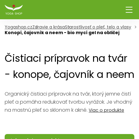
Yogashop.cz
Zdravie a krása
Starostlivosť o pleť, telo a vlasy
Konopí, čajovník a neem - bio mycí gel na obličej
Čistiaci prípravok na tvár
- konope, čajovník a neem
Organický čistiaci prípravok na tvár, ktorý jemne čistí
pleť a pomáha redukovať tvorbu vyrážok. Je vhodný
na mastnú pleť so sklonom k akné.
Viac o produkte