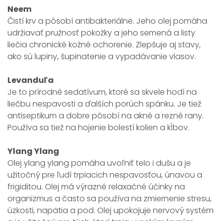
Neem
Čistí krv a pôsobí antibakteriálne. Jeho olej pomáha
udržiavať pružnosť pokožky a jeho semená a listy
liečia chronické kožné ochorenie. Zlepšuje aj stavy,
ako sú lupiny, šupinatenie a vypadávanie vlasov.
Levanduľa
Je to prírodné sedatívum, ktoré sa skvele hodí na
liečbu nespavosti a ďalších porúch spánku. Je tiež
antiseptikum a dobre pôsobí na akné a rezné rany.
Používa sa tiež na hojenie bolestí kolien a kĺbov.
Ylang Ylang
Olej ylang ylang pomáha uvoľniť telo i dušu a je
užitočný pre ľudí trpiacich nespavosťou, únavou a
frigiditou. Olej má výrazné relaxačné účinky na
organizmus a často sa používa na zmiernenie stresu,
úzkosti, napätia a pod. Olej upokojuje nervový systém