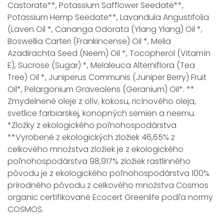
Castorate**, Potassium Safflower Seedate**,
Potassium Hemp Seedate**, Lavandula Angustifolia
(Laven Oil *, Cananga Odorata (Ylang Ylang) Oil *,
Boswellia Carteri (Frankincense) Oil *, Melia
Azadirachta Seed (Neem) Oil *, Tocopherol (Vitamín
E), Sucrose (Sugar) *, Melaleuca Alterniflora (Tea
Tree) Oil *, Juniperus Communis (Juniper Berry) Fruit
Oil*, Pelargonium Graveolens (Geranium) Oil*. **
Zmydelnené oleje z olív, kokosu, ricínového oleja,
svetlice farbiarskej, konopných semien a neemu.
*Zložky z ekologického poľnohospodárstva
**Vyrobené z ekologických zložiek 46,65% z
celkového množstva zložiek je z ekologického
poľnohospodárstva 98,917% zložiek rastlinného
pôvodu je z ekologického poľnohospodárstva 100%
prírodného pôvodu z celkového množstva Cosmos
organic certifikované Ecocert Greenlife podľa normy
COSMOS.