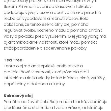
a je užitočný pre tých, ktorí trpia vysokým krvným
tlakom. Pri vmasírovaní do vlasových folikulov
podporuje vývoj vlasov a používa sa ako prírodná
liečba pri vypadávaní a rednutí vlasov. Bolo
dokázané, že tento esenciálny olej pomáha
regulovať tvorbu kožného mazu a pomáha chrániť
vlasy a pokožku pred vysušením. Olej ylang ylang má
aj antimikrobiálne vlastnosti, ktoré môžu pomôcť
znížiť podráždenie a začervenanie pokožky.
Tea Tree
Tento olej má antiseptické, antibiotické a
protiplesňové vlastnosti, ktoré pôsobia proti
infekciám a riešia všetky kožné infekcie, akné, vyrážky,
popáleniny a dokonca aj lupiny.
Kokosový olej
Pomáha udržovať pokožku jemnú a hladkú, zabraňuje
predčasnému starnutiu a tvorbe vrások, odstraňuje