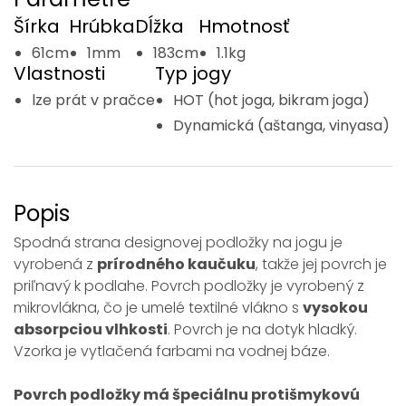
Šírka
Hrúbka
Dĺžka
Hmotnosť
61cm
1mm
183cm
1.1kg
Vlastnosti
Typ jogy
lze prát v pračce
HOT (hot joga, bikram joga)
Dynamická (aštanga, vinyasa)
Popis
Spodná strana designovej podložky na jogu je
vyrobená z
prírodného kaučuku
, takže jej povrch je
priľnavý k podlahe. Povrch podložky je vyrobený z
mikrovlákna, čo je umelé textilné vlákno s
vysokou
absorpciou vlhkosti
. Povrch je na dotyk hladký.
Vzorka je vytlačená farbami na vodnej báze.
Povrch podložky má špeciálnu protišmykovú