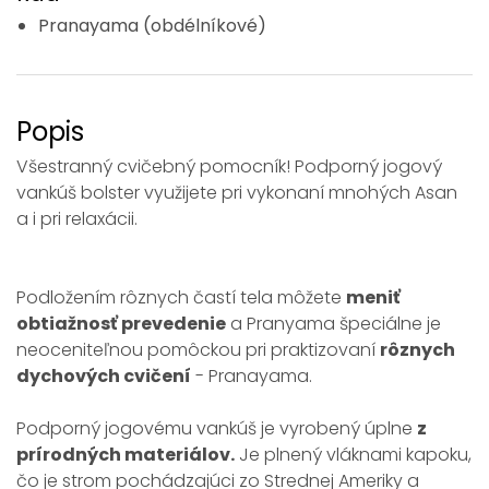
Pranayama (obdélníkové)
Popis
Všestranný cvičebný pomocník! Podporný jogový
vankúš bolster využijete pri vykonaní mnohých Asan
a i pri relaxácii.
Podložením rôznych častí tela môžete
meniť
obtiažnosť prevedenie
a Pranyama špeciálne je
neoceniteľnou pomôckou pri praktizovaní
rôznych
dychových cvičení
- Pranayama.
Podporný jogovému vankúš je vyrobený úplne
z
prírodných materiálov.
Je plnený vláknami kapoku,
čo je strom pochádzajúci zo Strednej Ameriky a