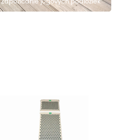
Zapožičanie jogových podložiek