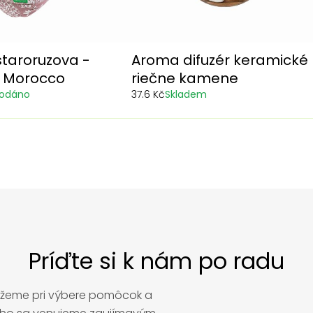
staroruzova -
Aroma difuzér keramické
a Morocco
riečne kamene
rodáno
37.6 Kč
Skladem
Príďte si k nám po radu
ôžeme pri výbere pomôcok a