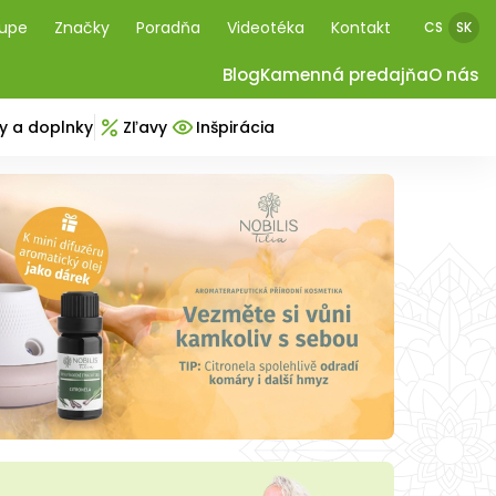
kupe
Značky
Poradňa
Videotéka
Kontakt
CS
SK
Blog
Kamenná predajňa
O nás
y a doplnky
Zľavy
Inšpirácia
a oblečenie