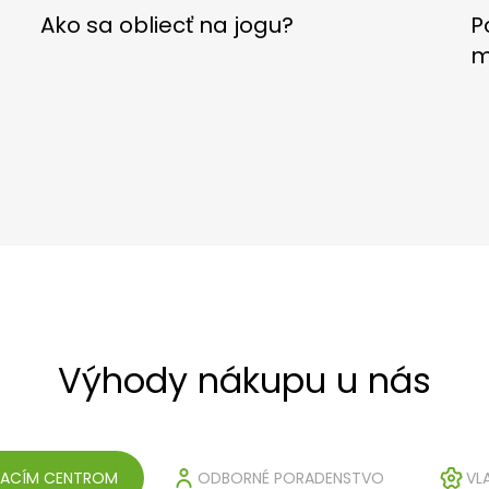
P
Ako sa obliecť na jogu?
m
Výhody nákupu u nás
VACÍM CENTROM
ODBORNÉ PORADENSTVO
VL