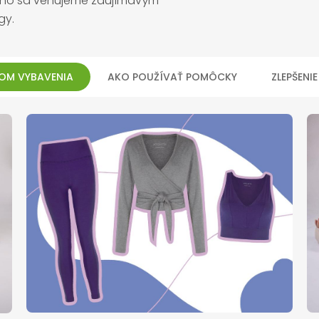
toho sa venujeme zaujímavým
gy.
OM VYBAVENIA
AKO POUŽÍVAŤ POMÔCKY
ZLEPŠENI