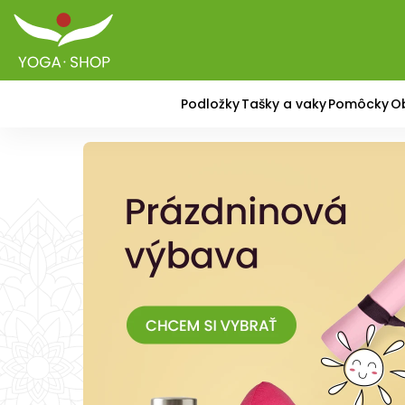
Podložky
Tašky a vaky
Pomôcky
O
Vybavenie na jógu –