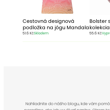
Cestovná designová
Bolster 
podložka na jógu Mandala
kolekci
51.6 Kč
Skladem
55.6 Kč
Vyp
Nahliadnite do nášho blogu, kde vám pom