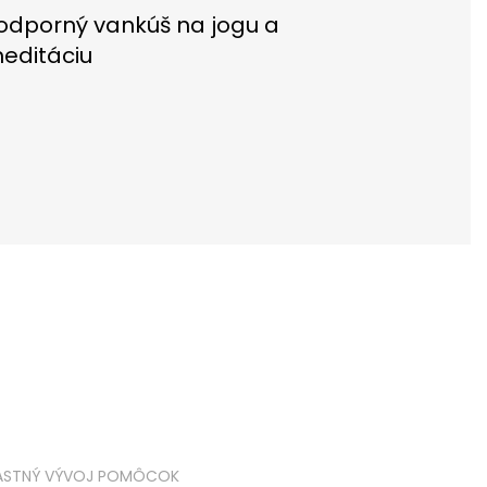
odporný vankúš na jogu a
editáciu
ASTNÝ VÝVOJ POMÔCOK