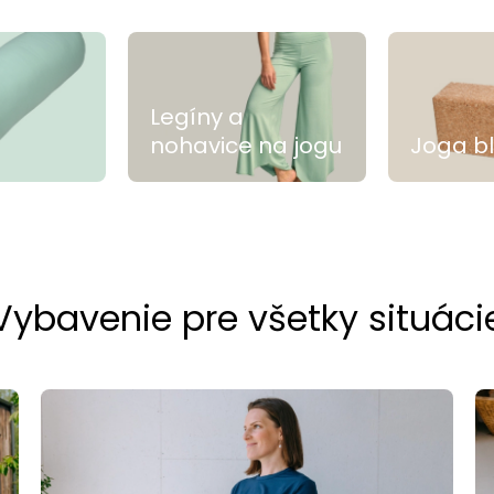
Legíny a
nohavice na jogu
Joga b
Vybavenie pre všetky situáci