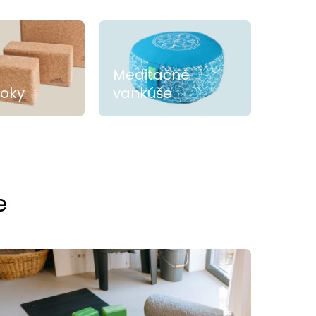
Meditačné
loky
vankúše
e