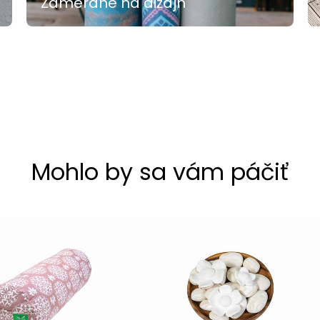
Zamerané na dizajn
Mohlo by sa vám páčiť