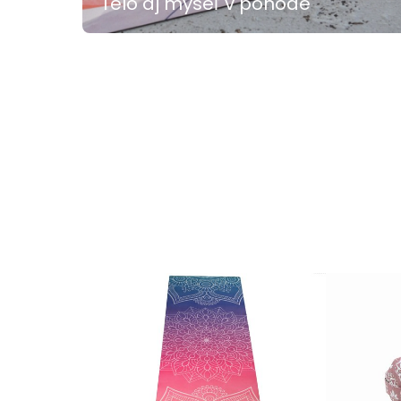
Telo aj myseľ v pohode