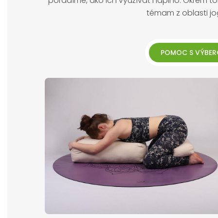
poradíme, ako ich využívať naplno. Okrem 
témam z oblasti jo
POMOC S VÝBER