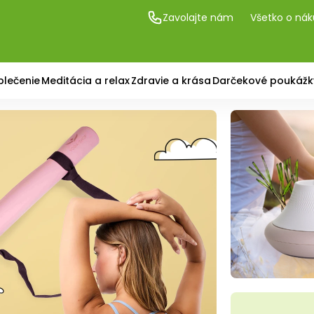
Zavolajte nám
Všetko o ná
blečenie
Meditácia a relax
Zdravie a krása
Darčekové poukážk
 podložky, pomôcky 